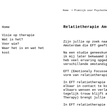
Home
> Praktijk voor Psychoth
Relatietherapie Am
Home
Visie op therapie
Wat is het?
Zijn jullie op zoek na
Voor wie?
Amsterdam die EFT geef
Waar het is en wat het
kost
Na een studie geneesku
ik mij later bekwaamd 
heb veel ervaring opge
verschillende omstandi
EFT (Emotionaly Focuss
vorm van relatietherap
In EFT relatietherapie
elkaar in contact te k
elkaars wensen en verl
tegelijk trouw blijft 
Therapy) brengt jullie
In EFT relatietherapie