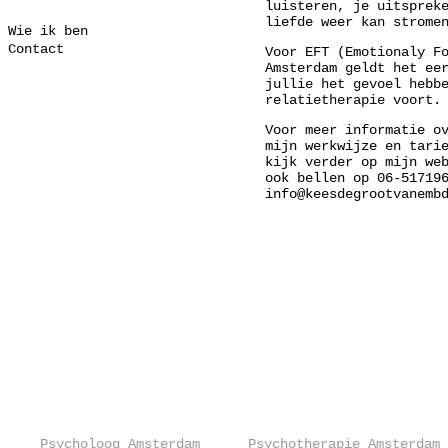
luisteren, je uitsprek
liefde weer kan strom
Wie ik ben
Contact
Voor EFT (Emotionaly F
Amsterdam geldt het ee
jullie het gevoel hebb
relatietherapie voort.
Voor meer informatie o
mijn werkwijze en tari
kijk verder op mijn we
ook bellen op 06-51719
info@keesdegrootvanemb
Psycholoog Amsterdam
Psychotherapie Amsterdam