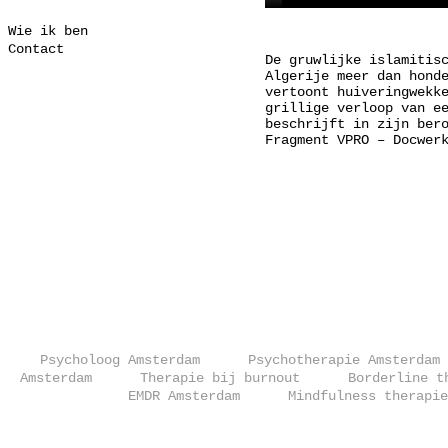
Wie ik ben
Contact
De gruwlijke islamitis
Algerije meer dan hond
vertoont huiveringwekk
grillige verloop van e
beschrijft in zijn ber
Fragment VPRO – Docwer
Psycholoog Amsterdam
Psychotherapie Amsterdam
Amsterdam
Therapie bij burnout
Borderline t
EMDR Amsterdam
Mindfulness therapie