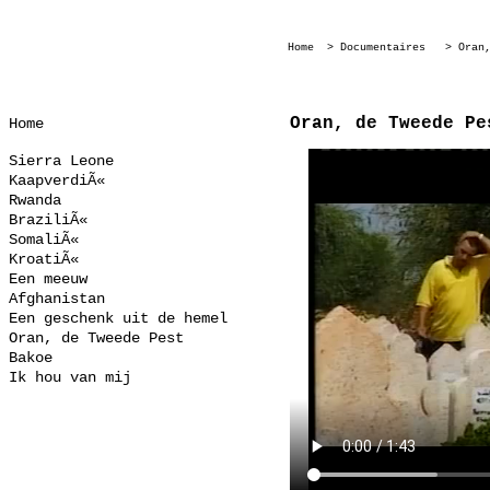
Home
> Documentaires
> Oran,
Oran, de Tweede Pe
Home
Sierra Leone
KaapverdiÃ«
Rwanda
BraziliÃ«
SomaliÃ«
KroatiÃ«
Een meeuw
Afghanistan
Een geschenk uit de hemel
Oran, de Tweede Pest
Bakoe
Ik hou van mij